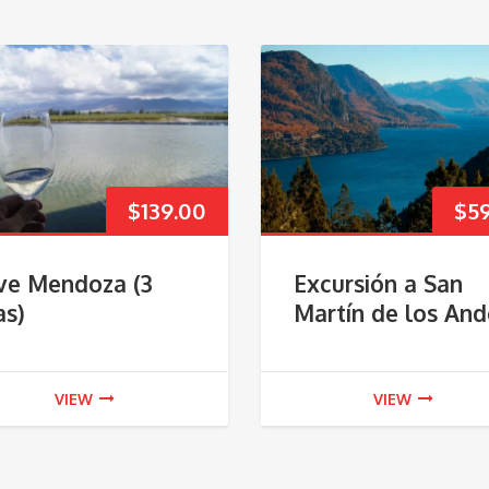
$
139.00
$
5
ve Mendoza (3
Excursión a San
as)
Martín de los And
VIEW
VIEW