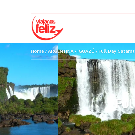
Home
ARGENTINA
IGUAZÚ
Full Day Catara
Ful