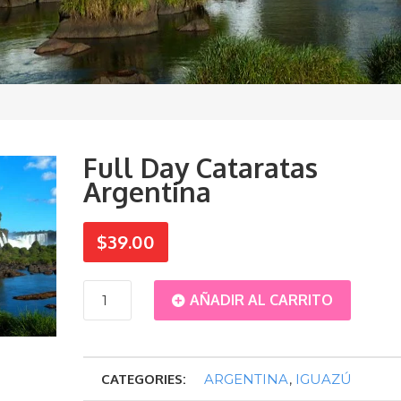
Full Day Cataratas
Argentina
$
39.00
Full
AÑADIR AL CARRITO
Day
CATEGORIES:
ARGENTINA
,
IGUAZÚ
Cataratas