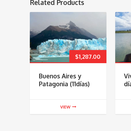
Related Products
$
1,287.00
Buenos Aires y
Vi
Patagonia (11días)
dí
VIEW