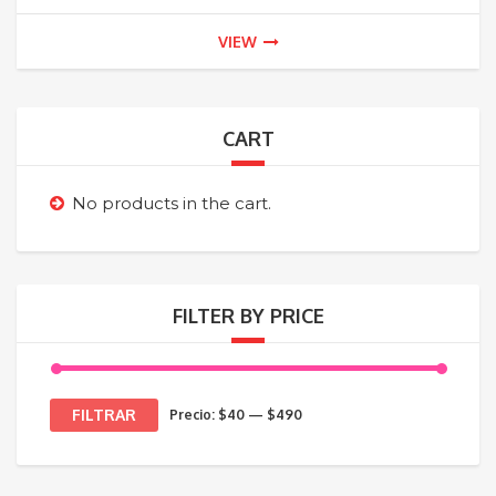
VIEW
CART
No products in the cart.
FILTER BY PRICE
Precio
Precio
FILTRAR
Precio:
$40
—
$490
mínimo
máximo