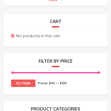
CART
No products in the cart.
FILTER BY PRICE
Precio
Precio
FILTRAR
Precio:
$40
—
$100
mínimo
máximo
PRODUCT CATEGORIES