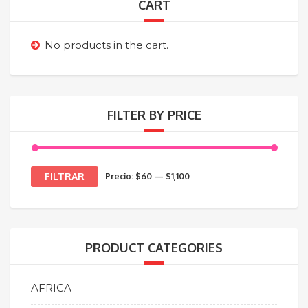
CART
No products in the cart.
FILTER BY PRICE
Precio
Precio
FILTRAR
Precio:
$60
—
$1,100
mínimo
máximo
PRODUCT CATEGORIES
AFRICA