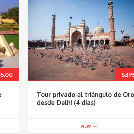
55.00
$
39
e
Tour privado al triángulo de Or
desde Delhi (4 días)
VIEW