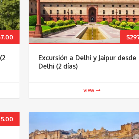
67.00
$
29
(2
Excursión a Delhi y Jaipur desde
Delhi (2 días)
VIEW
85.00