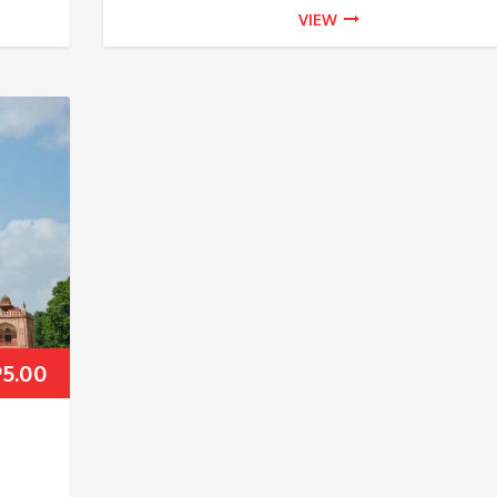
VIEW
95.00