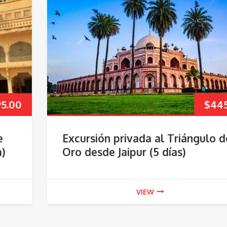
95.00
$
445
e
Excursión privada al Triángulo d
a)
Oro desde Jaipur (5 días)
VIEW