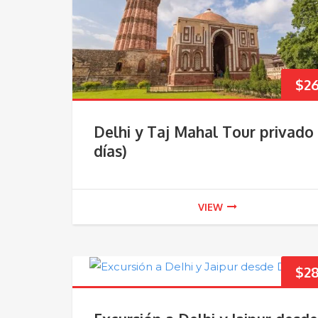
$
2
Delhi y Taj Mahal Tour privado 
días)
VIEW
$
2