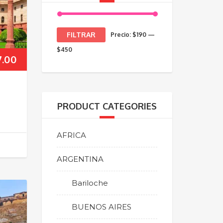
Precio
Precio
FILTRAR
Precio:
$190
—
mínimo
máximo
$450
7.00
PRODUCT CATEGORIES
AFRICA
ARGENTINA
Bariloche
BUENOS AIRES