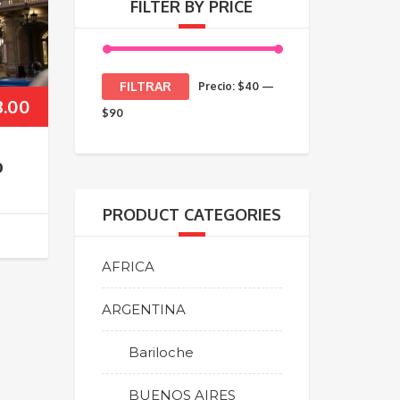
FILTER BY PRICE
Precio
Precio
FILTRAR
Precio:
$40
—
8.00
mínimo
máximo
$90
o
PRODUCT CATEGORIES
AFRICA
ARGENTINA
Bariloche
BUENOS AIRES