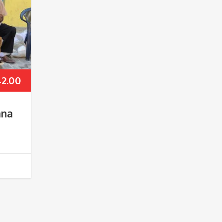
42.00
ana