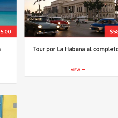
85.00
$
5
n
Tour por La Habana al complet
VIEW