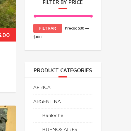
FILTER BY PRICE
Precio
Precio
FILTRAR
Precio:
$30
—
5.00
mínimo
máximo
$100
PRODUCT CATEGORIES
AFRICA
ARGENTINA
Bariloche
BUENOS AIRES