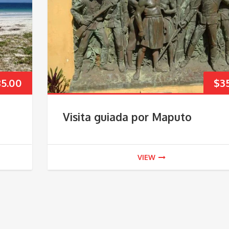
85.00
$
3
Visita guiada por Maputo
VIEW