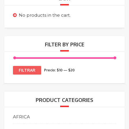
No products in the cart.
FILTER BY PRICE
Precio
Precio
FILTRAR
Precio:
$10
—
$20
mínimo
máximo
PRODUCT CATEGORIES
AFRICA