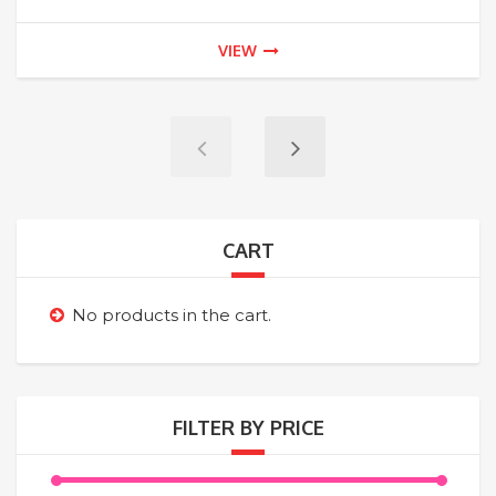
era:
es:
VIEW
$1,565.00.
$1,3
CART
No products in the cart.
FILTER BY PRICE