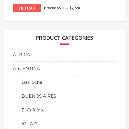
Precio
Precio
FILTRAR
Precio:
$90
—
$2,220
mínimo
máximo
PRODUCT CATEGORIES
AFRICA
ARGENTINA
Bariloche
BUENOS AIRES
El Cafalate
IGUAZÚ