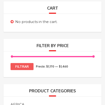
CART
No products in the cart.
FILTER BY PRICE
Precio
Precio
FILTRAR
Precio:
$1,170
—
$1,460
mínimo
máximo
PRODUCT CATEGORIES
AFRICA