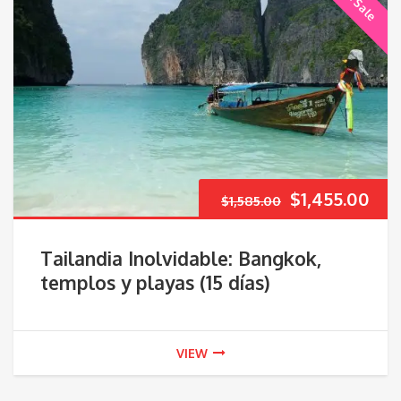
On Sale
El
El
$
1,455.00
$
1,585.00
precio
pre
Tailandia Inolvidable: Bangkok,
original
act
templos y playas (15 días)
era:
es:
VIEW
$1,585.00.
$1,