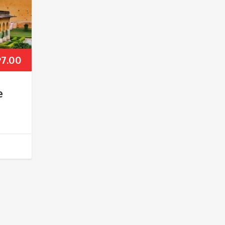
97.00
e