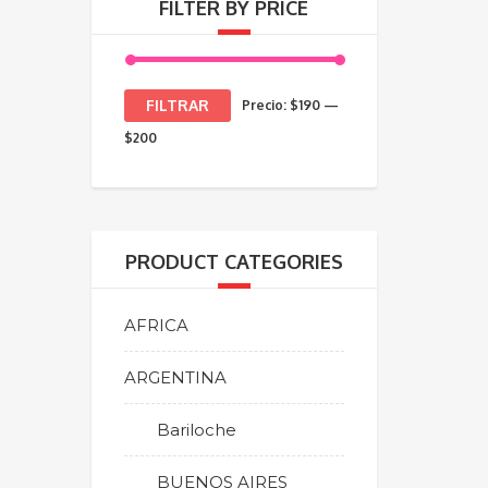
FILTER BY PRICE
Precio
Precio
FILTRAR
Precio:
$190
—
mínimo
máximo
$200
PRODUCT CATEGORIES
AFRICA
ARGENTINA
Bariloche
BUENOS AIRES