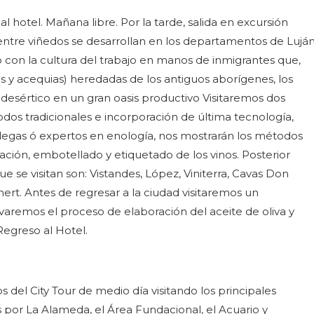
l hotel. Mañana libre. Por la tarde, salida en excursión
entre viñedos se desarrollan en los departamentos de Lujá
on la cultura del trabajo en manos de inmigrantes que,
les y acequias) heredadas de los antiguos aborígenes, los
 desértico en un gran oasis productivo Visitaremos dos
odos tradicionales e incorporación de última tecnología,
gas ó expertos en enología, nos mostrarán los métodos
ración, embotellado y etiquetado de los vinos. Posterior
 se visitan son: Vistandes, López, Viniterra, Cavas Don
ert. Antes de regresar a la ciudad visitaremos un
varemos el proceso de elaboración del aceite de oliva y
Regreso al Hotel.
del City Tour de medio día visitando los principales
 por La Alameda, el Área Fundacional, el Acuario y