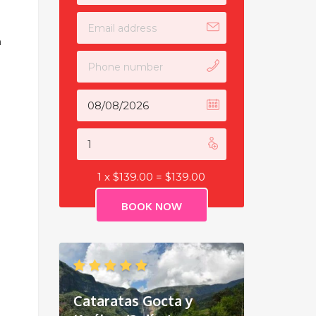
n
1 x
$
139.00
=
$
139.00
Cataratas Gocta y