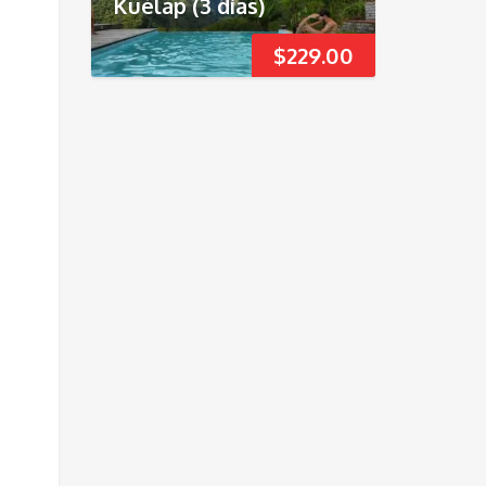
Kuélap (3 días)
$
229.00