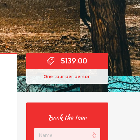
$
139.00
One tour per person
Book the tour