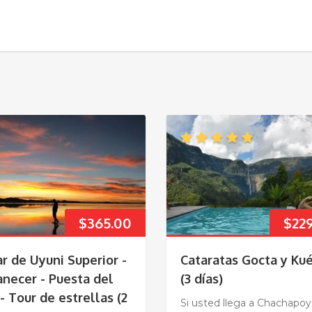
$
365.00
$
22
ar de Uyuni Superior -
Cataratas Gocta y Ku
necer - Puesta del
(3 días)
- Tour de estrellas (2
Si usted llega a Chachapo