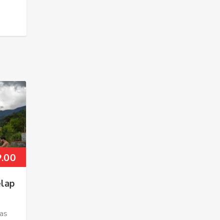
9.00
élap
yas