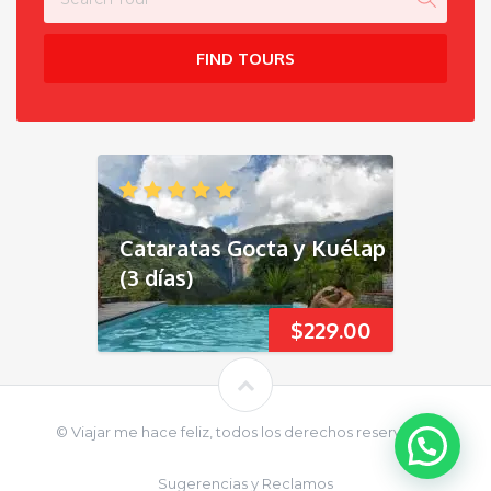
FIND TOURS
Cataratas Gocta y Kuélap
(3 días)
$
229.00
© Viajar me hace feliz, todos los derechos reservados
Sugerencias y Reclamos