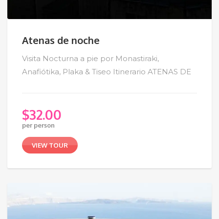
Atenas de noche
Visita Nocturna a pie por Monastiraki,
Anafiótika, Plaka & Tiseo Itinerario ATENAS DE
$
32.00
per person
VIEW TOUR