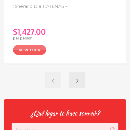
Itinerario Día 1 :ATENAS -
$
1,427.00
per person
VIEW TOUR
¿Qué lugar te hace sonreír?