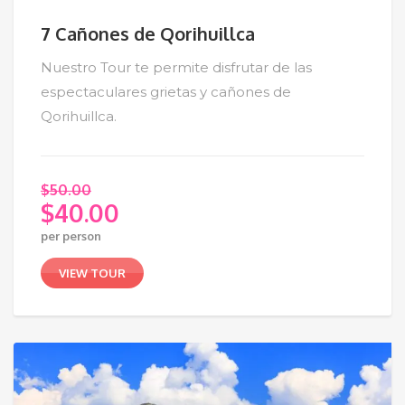
7 Cañones de Qorihuillca
Nuestro Tour te permite disfrutar de las
espectaculares grietas y cañones de
Qorihuillca.
$
50.00
$
40.00
El
per person
precio
El
original
precio
VIEW TOUR
era:
actual
$50.00.
es:
$40.00.