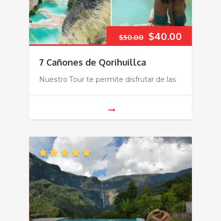
El
El
$
40.00
$
50.00
precio
precio
7 Cañones de Qorihuillca
original
actual
Nuestro Tour te permite disfrutar de las
era:
es:
$50.00.
$40.00.