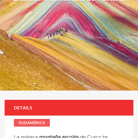
DETAILS
SUDAMÉRICA
La mágica
montaña arcoíris
de Cusco te