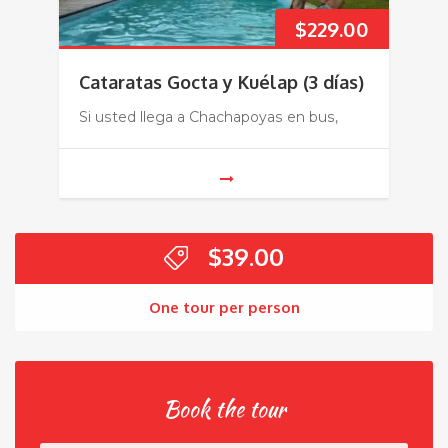
$
229.00
Cataratas Gocta y Kuélap (3 días)
Si usted llega a Chachapoyas en bus,
$
39.00
One tour per person
Book the tour