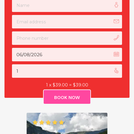
1 x
$
39.00
=
$
39.00