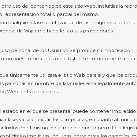
o uso del contenido de este sitio Web, incluidas la reprod
 o representación total o parcial del mismo.
 cualquier clase de utilización de las imágenes contenidas 
xpreso de Viajar me hace feliz o sus proveedores.
uso personal de los Usuarios. Se prohíbe su modificación, r
con fines comerciales o no. Usted se compromete a no utili
que únicamente utilizará el sitio Web para sí y que los produc
s personas en nombre de las cuales esté legalmente autori
itio Web a otras personas.
el estado en el que se presenta, puede contener imprecision
 clase, ya sean explícitas o implícitas, en cuanto al funcion
ncluidos en el mismo. En la medida que lo permita la legisla
plícitas o implícitas, incluidas, entre otras, las garantías 