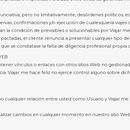
unciativa, pero no limitativamente, desórdenes políticos, e
servas, confirmaciones y/o ejecución de cualesquiera viajes o
n la condición de previsibles o solucionables por Viajar me h
actadas, el cliente renuncia a presentar cualquier tipo de
ue se constatase la falta de diligencia profesional propia d
WEB
ntener vínculos o enlaces con otros sitios Web no gestionado
cia. Viajar me hace feliz no ejerce control alguno sobre dich
 cualquier relación entre usted como Usuario y Viajar me ha
 realizar cambios en cualquier momento en nuestro sitio We