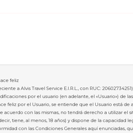
ce feliz
ente a Alvis Travel Service E.I.R.L., con RUC: 20602734251), 
dificaciones por el usuario (en adelante, el «Usuario») de l
hace feliz por el Usuario, se entiende que el Usuario está de
e acuerdo con las mismas, no tendrá derecho a utilizar el si
cir, tiene, al menos, 18 años) y dispone de la capacidad le
nformidad con las Condiciones Generales aquí enunciadas, q