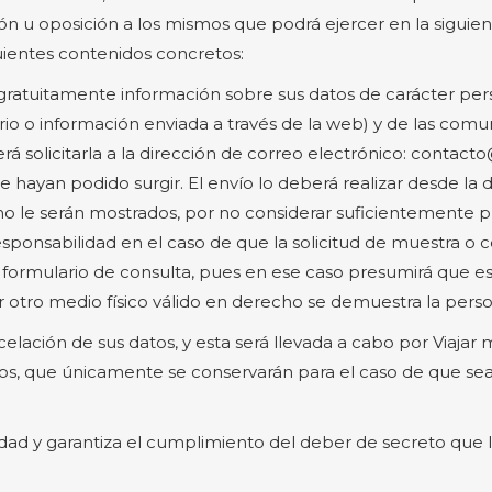
ción u oposición a los mismos que podrá ejercer en la siguie
uientes contenidos concretos:
r gratuitamente información sobre sus datos de carácter per
rio o información enviada a través de la web) y de las com
rá solicitarla a la dirección de correo electrónico: contac
 hayan podido surgir. El envío lo deberá realizar desde la 
s no le serán mostrados, por no considerar suficientemente 
esponsabilidad en el caso de que la solicitud de muestra o c
 formulario de consulta, pues en ese caso presumirá que es el
otro medio físico válido en derecho se demuestra la person
ancelación de sus datos, y esta será llevada a cabo por Viaja
os, que únicamente se conservarán para el caso de que sea
idad y garantiza el cumplimiento del deber de secreto que 