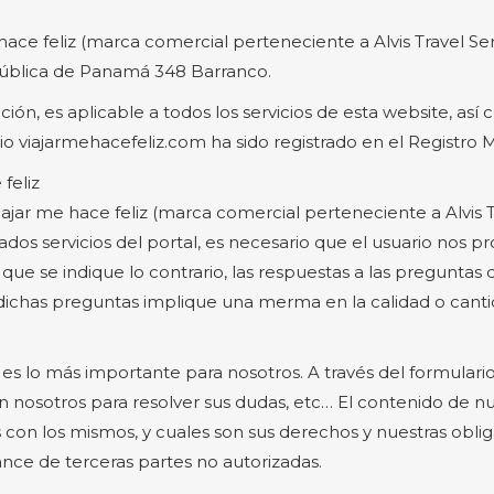
hace feliz (marca comercial perteneciente a Alvis Travel Ser
pública de Panamá 348 Barranco.
ón, es aplicable a todos los servicios de esta website, así c
o viajarmehacefeliz.com ha sido registrado en el Registro M
feliz
ajar me hace feliz (marca comercial perteneciente a Alvis T
nados servicios del portal, es necesario que el usuario no
que se indique lo contrario, las respuestas a las pregunta
 a dichas preguntas implique una merma en la calidad o canti
d es lo más importante para nosotros. A través del formulari
 nosotros para resolver sus dudas, etc… El contenido de nue
 los mismos, y cuales son sus derechos y nuestras obligac
nce de terceras partes no autorizadas.