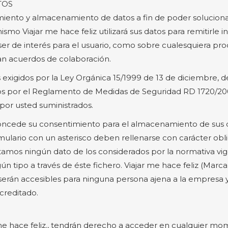
TOS
atamiento y almacenamiento de datos a fin de poder solucion
ismo Viajar me hace feliz utilizará sus datos para remitirl
er de interés para el usuario, como sobre cualesquiera pro
an acuerdos de colaboración.
s exigidos por la Ley Orgánica 15/1999 de 13 de diciembre, 
tos por el Reglamento de Medidas de Seguridad RD 1720/2007
 por usted suministrados.
 concede su consentimiento para el almacenamiento de sus da
mulario con un asterisco deben rellenarse con carácter obli
tamos ningún dato de los considerados por la normativa v
 tipo a través de éste fichero. Viajar me hace feliz (Mar
no serán accesibles para ninguna persona ajena a la empres
creditado.
jar me hace feliz., tendrán derecho a acceder en cualquier 